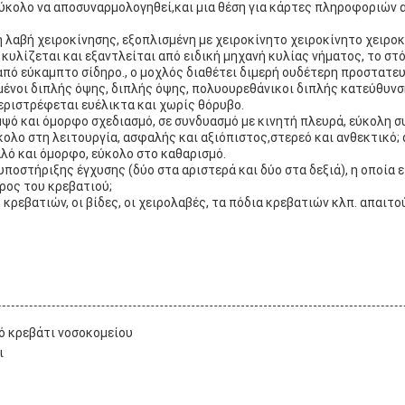
εύκολο να αποσυναρμολογηθεί,και μια θέση για κάρτες πληροφοριών 
 λαβή χειροκίνησης, εξοπλισμένη με χειροκίνητο χειροκίνητο χειροκ
κυλίζεται και εξαντλείται από ειδική μηχανή κυλίας νήματος, το στ
από εύκαμπτο σίδηρο., ο μοχλός διαθέτει διμερή ουδέτερη προστατευ
υμένοι διπλής όψης, διπλής όψης, πολυουρεθάνικοι διπλής κατεύθυν
περιστρέφεται ευέλικτα και χωρίς θόρυβο.
μψό και όμορφο σχεδιασμό, σε συνδυασμό με κινητή πλευρά, εύκολη 
ολο στη λειτουργία, ασφαλής και αξιόπιστος,στερεό και ανθεκτικό;
αλό και όμορφο, εύκολο στο καθαρισμό.
υποστήριξης έγχυσης (δύο στα αριστερά και δύο στα δεξιά), η οποία ε
ρος του κρεβατιού;
 κρεβατιών, οι βίδες, οι χειρολαβές, τα πόδια κρεβατιών κλπ. απαιτο
ό κρεβάτι νοσοκομείου
ι