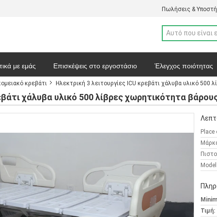
Πωλήσεις & Υποστή
τικά με εμάς
Επισκέψεις στο εργοστάσιο
Έλεγχος ποιότητας
ομειακό κρεβάτι
Ηλεκτρική 3 λειτουργίες ICU κρεβάτι χάλυβα υλικό 500 
Χάρτης ιστοσελίδας
Πολιτική απορρήτου
Υποθέσεις
ρεβάτι χάλυβα υλικό 500 λίβρες χωρητικότητα βάρου
Λεπτ
Place 
Μάρκ
Πιστο
Model
Πληρ
Minim
Τιμή: