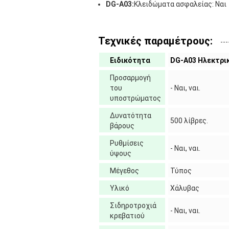
DG-A03:
Κλειδώματα ασφαλείας: Ναι
Τεχνικές παραμέτρους:
Ειδικότητα
DG-A03 Ηλεκτρι
Προσαρμογή
του
- Ναι, ναι.
υποστρώματος
Δυνατότητα
500 λίβρες.
βάρους
Ρυθμίσεις
- Ναι, ναι.
ύψους
Μέγεθος
Τύπος
Υλικό
Χάλυβας
Σιδηροτροχιά
- Ναι, ναι.
κρεβατιού