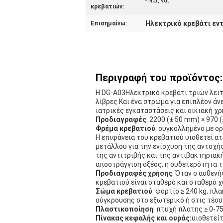
- Ναι, ναι.
κρεβατιών:
Ηλεκτρικό κρεβάτι εν
Επισημαίνω:
Περιγραφή του προϊόντος:
Η DG-A03
Ηλεκτρικό κρεβάτι τριών λει
λίβρες.Και ένα στρώμα για επιπλέον άν
ιατρικές εγκαταστάσεις και οικιακή χρ
Προδιαγραφές
: 2200 (± 50 mm) × 970
Φρέμα κρεβατιού
: συγκολλημένο με ο
Η επιφάνεια του κρεβατιού υιοθετεί α
μετάλλου για την ενίσχυση της αντοχή
της αντιτριβής και της αντιβακτηριακ
αποστράγγιση οξέος, η ουδετερότητα 
Προδιαγραφές χρήσης
: Όταν ο ασθεν
κρεβατιού είναι σταθερό και σταθερό 
Σώμα κρεβατιού
: φορτίο ≥ 240 kg, π
σύγκρουσης στο εξωτερικό ή στις τέσσ
Πλαστικοποίηση
: πτυχή πλάτης ≥ 0-7
Πίνακας κεφαλής και ουράς:
υιοθετείτ