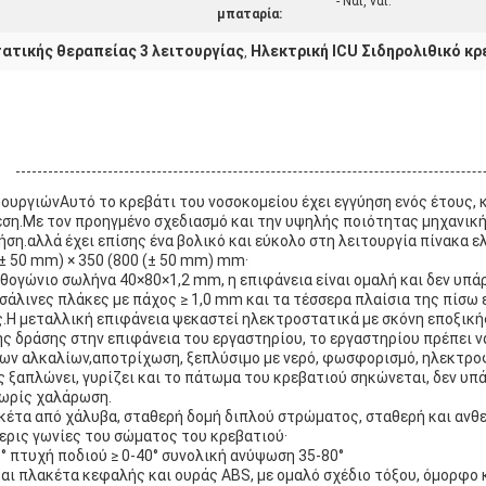
- Ναι, ναι.
μπαταρία:
τατικής θεραπείας 3 λειτουργίας
Ηλεκτρική ICU Σιδηρολιθικό κρ
,
τουργιών
Αυτό το κρεβάτι του νοσοκομείου έχει εγγύηση ενός έτους,
εση.Με τον προηγμένο σχεδιασμό και την υψηλής ποιότητας μηχανική, 
ήση.αλλά έχει επίσης ένα βολικό και εύκολο στη λειτουργία πίνακα ε
 (± 50 mm) × 350 (800 (± 50 mm) mm·
ρθογώνιο σωλήνα 40×80×1,2 mm, η επιφάνεια είναι ομαλή και δεν υπ
τσάλινες πλάκες με πάχος ≥ 1,0 mm και τα τέσσερα πλαίσια της πίσω
ς.Η μεταλλική επιφάνεια ψεκαστεί ηλεκτροστατικά με σκόνη εποξικής
ής δράσης στην επιφάνεια του εργαστηρίου, το εργαστηρίου πρέπει ν
των αλκαλίων,αποτρίχωση, ξεπλύσιμο με νερό, φωσφορισμό, ηλεκτρο
ής ξαπλώνει, γυρίζει και το πάτωμα του κρεβατιού σηκώνεται, δεν υπ
χωρίς χαλάρωση.
λακέτα από χάλυβα, σταθερή δομή διπλού στρώματος, σταθερή και ανθ
ερις γωνίες του σώματος του κρεβατιού·
5° πτυχή ποδιού ≥ 0-40° συνολική ανύψωση 35-80°
αι πλακέτα κεφαλής και ουράς ABS, με ομαλό σχέδιο τόξου, όμορφο 