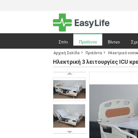
Σπίτι
Προϊόντα
Βίντεο
Σχε
Αρχική Σελίδα
Προϊόντα
Ηλεκτρικό νοσοκ
Ζητήστε ένα απόσπασμα
Ειδήσεις
Ηλεκτρική 3 λειτουργίες ICU κ