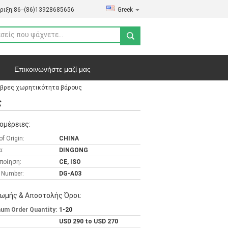
ριξη:
86--(86)13928685656
Greek
Επικοινωνήστε μαζί μας
λίβρες χωρητικότητα βάρους
ς
ομέρειες:
of Origin:
CHINA
α:
DINGONG
ποίηση:
CE, ISO
 Number:
DG-A03
ωμής & Αποστολής Όροι:
um Order Quantity:
1-20
USD 290 to USD 270