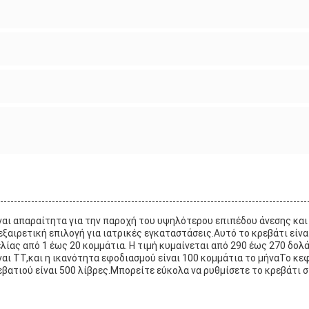
ναι απαραίτητα για την παροχή του υψηλότερου επιπέδου άνεσης και 
ξαιρετική επιλογή για ιατρικές εγκαταστάσεις.Αυτό το κρεβάτι είναι
ίας από 1 έως 20 κομμάτια. Η τιμή κυμαίνεται από 290 έως 270 δολά
ναι TT,και η ικανότητα εφοδιασμού είναι 100 κομμάτια το μήναΤο κεφ
βατιού είναι 500 λίβρες.Μπορείτε εύκολα να ρυθμίσετε το κρεβάτι 