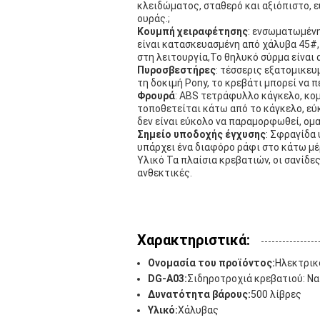
κλειδώματος, σταθερό και αξιόπιστο, 
ουράς.;
Κουμπή χειραφέτησης
: ενσωματωμένη
είναι κατασκευασμένη από χάλυβα 45#, 
στη λειτουργία,Το θηλυκό σύρμα είναι 
Πυροσβεστήρες
: τέσσερις εξατομικε
τη δοκιμή Pony, το κρεβάτι μπορεί να 
Φρουρά
: ABS τετράφυλλο κάγκελο, κο
τοποθετείται κάτω από το κάγκελο, εύκ
δεν είναι εύκολο να παραμορφωθεί, ομ
Σημείο υποδοχής έγχυσης
: Σφραγίδα 
υπάρχει ένα διαφόρο ράφι στο κάτω μέ
Υλικό Τα πλαίσια κρεβατιών, οι σανίδες
ανθεκτικές.
Χαρακτηριστικά:
Ονομασία του προϊόντος:
Ηλεκτρικ
DG-A03:
Σιδηροτροχιά κρεβατιού: Να
Δυνατότητα βάρους:
500 λίβρες
Υλικό:
Χάλυβας