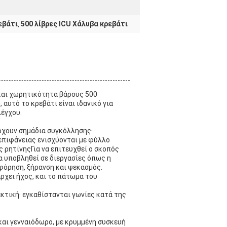
εβάτι
500 λίβρες ICU Χάλυβα κρεβάτι
,
 και χωρητικότητα βάρους 500
αυτό το κρεβάτι είναι ιδανικό για
λέγχου.
άρχουν σημάδια συγκόλλησης·
 επιφάνειας ενισχύονται με φύλλο
 ρητίνηςΓια να επιτευχθεί ο σκοπός
α υποβληθεί σε διεργασίες όπως η
φόρηση, ξήρανση και ψεκασμός.
άρχει ήχος, και το πάτωμα του
εκτική· εγκαθίστανται γωνίες κατά της
και γενναιόδωρο, με κρυμμένη συσκευή