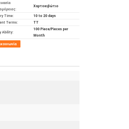
ευασία
Χαρτοκιβώτιο
ομέρειες:
ery Time:
10 to 20 days
ent Terms:
TT
100 Piece/Pieces per
 Ability:
Month
ικοινωνία