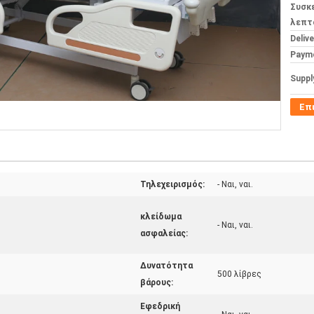
Συσκ
λεπτ
Deliv
Paym
Supply
Επ
Τηλεχειρισμός:
- Ναι, ναι.
κλείδωμα
- Ναι, ναι.
ασφαλείας:
Δυνατότητα
500 λίβρες
βάρους:
Εφεδρική