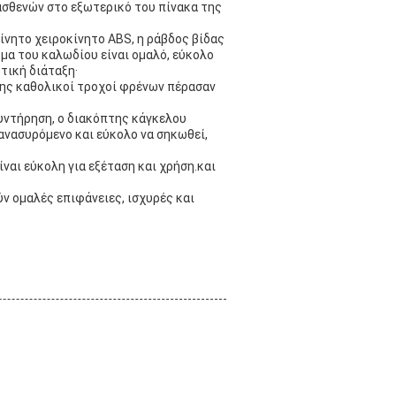
ασθενών στο εξωτερικό του πίνακα της
ίνητο χειροκίνητο ABS, η ράβδος βίδας
όμα του καλωδίου είναι ομαλό, εύκολο
τική διάταξη·
σης καθολικοί τροχοί φρένων πέρασαν
συντήρηση, ο διακόπτης κάγκελου
 ανασυρόμενο και εύκολο να σηκωθεί,
ίναι εύκολη για εξέταση και χρήση.και
ύν ομαλές επιφάνειες, ισχυρές και