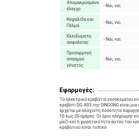
Απομακρυσμένο
- Ναι, ναι.
έλεγχο
Κεφαλίδα και
- Ναι, ναι.
Πέλμα
Κλειδώματα
- Ναι, ναι.
ασφαλείας
Προσαρμογή
σπασμού
- Ναι, ναι.
γόνατος
Εφαρμογές:
Τα ηλεκτρικά κρεβάτια νοσοκομείου εί
κρεβάτι DG-A03 της DINGONG είναι μια ε
έρχεται με ελάχιστη ποσότητα παραγγελ
10 έως 20 ημέρες. Οι όροι πληρωμής εί
μαζί και η χωρητικότητα αυτού του κρε
κρεβατιού είναι τυπικό.