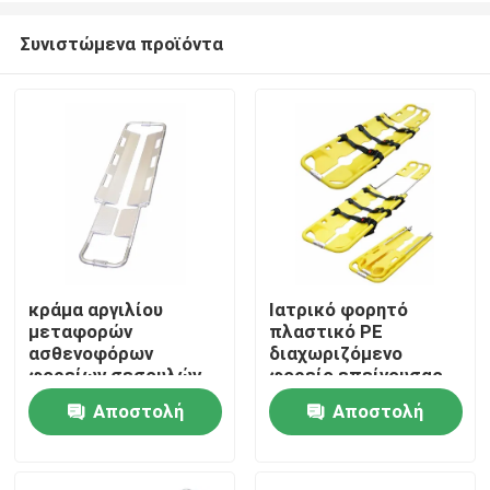
Συνιστώμενα προϊόντα
κράμα αργιλίου
Ιατρικό φορητό
μεταφορών
πλαστικό PE
Σπίτι
ασθενοφόρων
διαχωριζόμενο
φορείων σεσουλών
φορείο επείγουσας
2100mm ιατρικό
ανάγκης ασθενών
Αποστολή
Αποστολή
Προϊόντα
ερώτησης
ερώτησης
Βίντεο