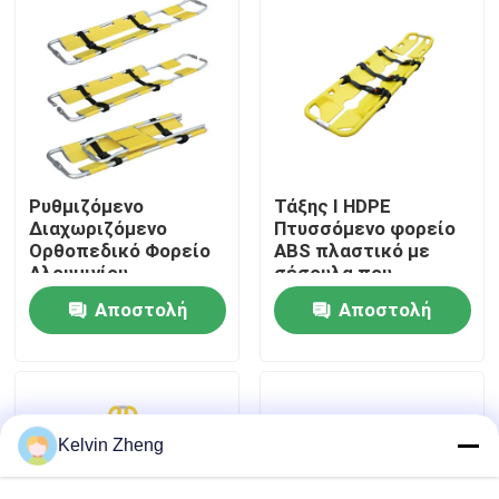
Σχετικά με εμάς
Επισκέψεις στο εργοστάσιο
Έλεγχος ποιότητας
Ρυθμιζόμενο
Τάξης Ι HDPE
Διαχωριζόμενο
Πτυσσόμενο φορείο
Ορθοπεδικό Φορείο
ABS πλαστικό με
Αλουμινίου
σέσουλα που
Επικοινωνήστε μαζί μας
χρησιμοποιείται με
Αποστολή
Αποστολή
ακτίνες Χ
Ειδήσεις
ερώτησης
ερώτησης
Υποθέσεις
Kelvin Zheng
Ζητήστε μια προσφορά