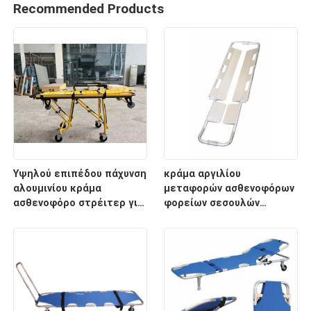
Recommended Products
Υψηλού επιπέδου πάχυνση
κράμα αργιλίου
αλουμινίου κράμα
μεταφορών ασθενοφόρων
ασθενοφόρο στρέιτερ για
φορείων σεσουλών
διάσωση έκτακτης
2100mm ιατρικό
ανάγκης με ρυθμιζόμενο
ύψος υποστρώματος για
νοσοκομειακή χρήση