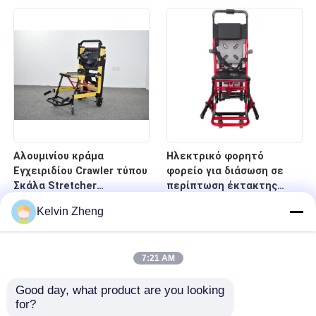
νοσοκομείο
κρεβάτι φορείων
έκτακτης ανάγκης
οπίσθιων στηριγμάτων
Αλουμινίου κράμα
Ηλεκτρικό φορητό
Εγχειριδίου Crawler τύπου
φορείο για διάσωση σε
Σκάλα Stretcher
περίπτωση έκτακτης
αναδιπλούμενο ελαφρύ
ανάγκης σε σκάλες και
Kelvin Zheng
για το νοσοκομείο
διαδρόμους
μεταφορά ασθενών
7:21 AM
Good day, what product are you looking 
for?