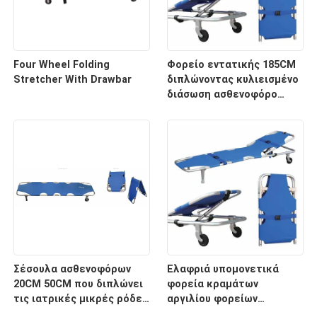
Four Wheel Folding
Φορείο εντατικής 185CM
Stretcher With Drawbar
διπλώνοντας κυλιεισμένο
διάσωση ασθενοφόρο
νοσοκομείων 60 βαθμών
Σέσουλα ασθενοφόρων
Ελαφριά υπομονετικά
20CM 50CM που διπλώνει
φορεία κραμάτων
τις ιατρικές μικρές ρόδες
αργιλίου φορείων
φορείων για το
μεταφορών με το ιατρικό