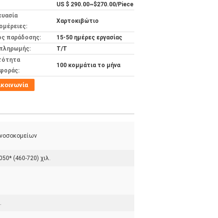
US $ 290.00~$270.00/Piece
ευασία
Χαρτοκιβώτιο
ομέρειες:
ος παράδοσης:
15-50 ημέρες εργασίας
 πληρωμής:
T/T
τότητα
100 κομμάτια το μήνα
φοράς:
ικοινωνία
 νοσοκομείων
50* (460-720) χιλ.
.