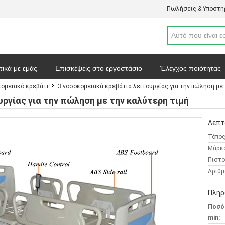
Πωλήσεις & Υποστήρ
τικά με εμάς
Επισκέψεις στο εργοστάσιο
Έλεγχος ποιότητας
ομειακό κρεβάτι
3 νοσοκομειακά κρεβάτια λειτουργίας για την πώληση με
απόσπασμα
Ειδήσεις
Χάρτης ιστοσελίδας
Πολιτική απορρ
ργίας για την πώληση με την καλύτερη τιμή
Λεπτ
Τόπος
Μάρκ
Πιστο
Αριθμ
Πληρ
Ποσό
min: