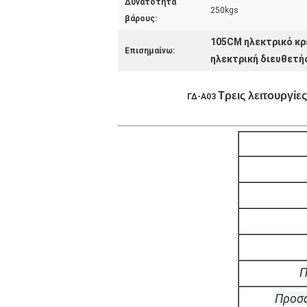
Δυνατότητα
250kgs
βάρους:
105CM ηλεκτρικό κρ
Επισημαίνω:
ηλεκτρική διευθετή
Τρεις λειτουργίε
ΓΔ-Α03
Π
Προσα