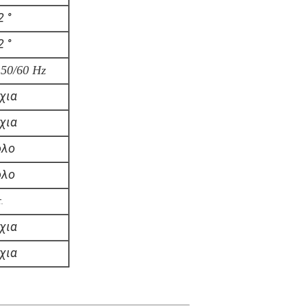
2 °
2 °
 50/60 Hz
χια
χια
ολο
ολο
.
χια
χια