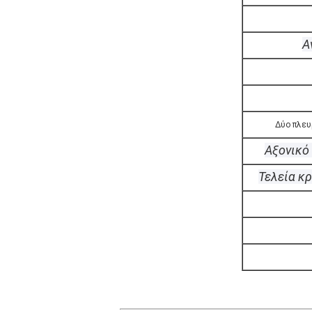
Α
Δύο πλευ
Αξονικό
Τελεία κ