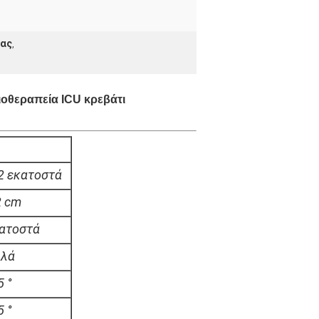
ίας
,
ιοθεραπεία ICU κρεβάτι
2 εκατοστά
2 cm
ατοστά
ιλά
5 °
5 °