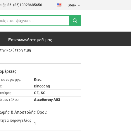
ιξη:
86--(86)13928685656
Greek
Επικοινωνήστε μαζί μας
 την καλύτερη τιμή
ήτου
Υποθέσεις
ομέρειες:
 καταγωγής:
Κίνα
α:
Dinggong
ποίηση:
CE,ISO
ό μοντέλου:
Διεύθυνση-A03
ωμής & Αποστολής Όροι:
τητα παραγγελίας
1