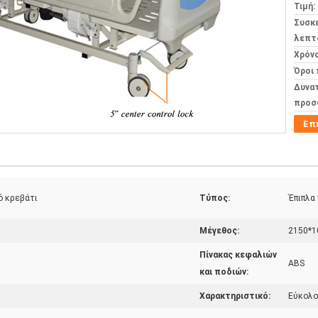
Τιμή:
Συσκ
λεπτ
Χρόν
Όροι
Δυνα
προσ
Επ
ό κρεβάτι
Τύπος:
Έπιπλα
Μέγεθος:
2150*10
Πίνακας κεφαλιών
ABS
και ποδιών:
Χαρακτηριστικό:
Εύκολο