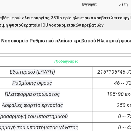
Εγγύηση:
5 έτη
εβάτι τριών λειτουργίας
351lb τρία ηλεκτρικό κρεβάτι λειτουργ
,
σιμη φυσιοθεραπεία ICU νοσοκομειακών κρεβατιών
ς Νοσοκομείο Ρυθμιστικό πλαίσιο κρεβατιού Ηλεκτρική φυσ
Προδιαγραφές
Εξωτερικό (L*W*H)
215*105*46-7
Ρυθμίσεις ύψους
46 ~ 7
Πλατφόρμα στρώματος
195*90 εκ
Ασφαλές φορτίο εργασίας
250 κ
ροσαρμογή του υποστημικού
0 ~ 7
ρμογή του υποστήματος γόνατος
0 ~ 4