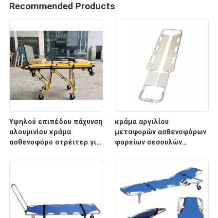
Recommended Products
Υψηλού επιπέδου πάχυνση
κράμα αργιλίου
αλουμινίου κράμα
μεταφορών ασθενοφόρων
ασθενοφόρο στρέιτερ για
φορείων σεσουλών
διάσωση έκτακτης
2100mm ιατρικό
ανάγκης με ρυθμιζόμενο
ύψος υποστρώματος για
νοσοκομειακή χρήση