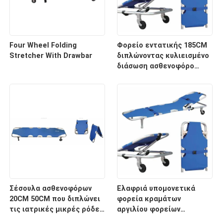
Four Wheel Folding
Φορείο εντατικής 185CM
Stretcher With Drawbar
διπλώνοντας κυλιεισμένο
διάσωση ασθενοφόρο
νοσοκομείων 60 βαθμών
Σέσουλα ασθενοφόρων
Ελαφριά υπομονετικά
20CM 50CM που διπλώνει
φορεία κραμάτων
τις ιατρικές μικρές ρόδες
αργιλίου φορείων
φορείων για το
μεταφορών με το ιατρικό