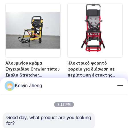
νοσοκομείο
κρεβάτι φορείων
έκτακτης ανάγκης
οπίσθιων στηριγμάτων
Αλουμινίου κράμα
Ηλεκτρικό φορητό
Εγχειριδίου Crawler τύπου
φορείο για διάσωση σε
Σκάλα Stretcher
περίπτωση έκτακτης
αναδιπλούμενο ελαφρύ
ανάγκης σε σκάλες και
Kelvin Zheng
για το νοσοκομείο
διαδρόμους
μεταφορά ασθενών
7:17 PM
Good day, what product are you looking 
for?