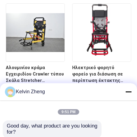
νοσοκομείο
κρεβάτι φορείων
έκτακτης ανάγκης
οπίσθιων στηριγμάτων
Αλουμινίου κράμα
Ηλεκτρικό φορητό
Εγχειριδίου Crawler τύπου
φορείο για διάσωση σε
Σκάλα Stretcher
περίπτωση έκτακτης
αναδιπλούμενο ελαφρύ
ανάγκης σε σκάλες και
Kelvin Zheng
για το νοσοκομείο
διαδρόμους
μεταφορά ασθενών
9:51 PM
Good day, what product are you looking 
for?