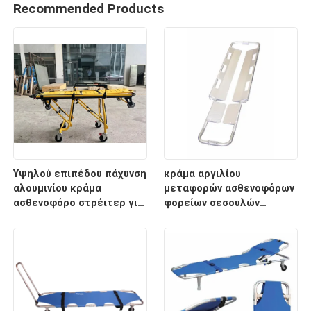
Recommended Products
Υψηλού επιπέδου πάχυνση
κράμα αργιλίου
αλουμινίου κράμα
μεταφορών ασθενοφόρων
ασθενοφόρο στρέιτερ για
φορείων σεσουλών
διάσωση έκτακτης
2100mm ιατρικό
ανάγκης με ρυθμιζόμενο
ύψος υποστρώματος για
νοσοκομειακή χρήση