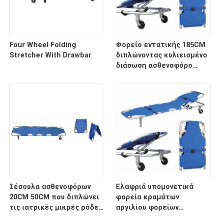
Four Wheel Folding
Φορείο εντατικής 185CM
Stretcher With Drawbar
διπλώνοντας κυλιεισμένο
διάσωση ασθενοφόρο
νοσοκομείων 60 βαθμών
Σέσουλα ασθενοφόρων
Ελαφριά υπομονετικά
20CM 50CM που διπλώνει
φορεία κραμάτων
τις ιατρικές μικρές ρόδες
αργιλίου φορείων
φορείων για το
μεταφορών με το ιατρικό