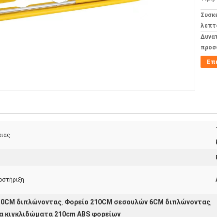
Συσκ
λεπτ
Δυνα
προσ
Επ
ειας
οστήριξη
10CM διπλώνοντας
Φορείο 210CM σεσουλών 6CM διπλώνοντας
,
,
α κιγκλιδώματα 210cm ABS φορείων