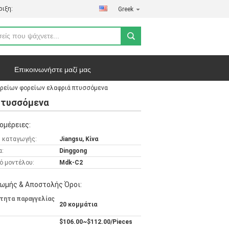
ιξη:
Greek
Επικοινωνήστε μαζί μας
ρείων φορείων ελαφριά πτυσσόμενα
ήτου
Υποθέσεις
πτυσσόμενα
ομέρειες:
 καταγωγής:
Jiangsu, Κίνα
α:
Dinggong
ό μοντέλου:
Mdk-C2
ωμής & Αποστολής Όροι:
τητα παραγγελίας
20 κομμάτια
$106.00~$112.00/Pieces