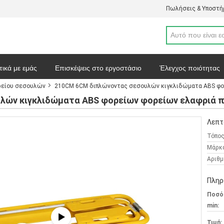
Πωλήσεις & Υποστήρ
τικά με εμάς
Επισκέψεις στο εργοστάσιο
Έλεγχος ποιότητας
ρείου σεσουλών
210CM 6CM διπλώνοντας σεσουλών κιγκλιδώματα ABS φο
απόσπασμα
Ειδήσεις
Χάρτης ιστοσελίδας
Πολιτική απορρ
λών κιγκλιδώματα ABS φορείων φορείων ελαφριά 
Λεπτ
Τόπος
Μάρκ
Αριθμ
Πληρ
Ποσό
min:
Τιμή: