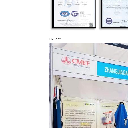
Έκθεση