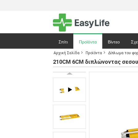
Σπίτι
Προϊόντα
Βίντεο
Σχε
Αρχική Σελίδα
Προϊόντα
Δίπλωμα του φο
Ζητήστε ένα 
210CM 6CM διπλώνοντας σεσου