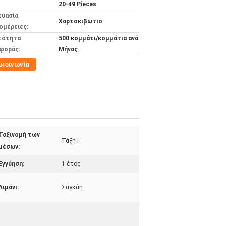
20-49 Pieces
ευασία
Χαρτοκιβώτιο
ομέρειες:
τότητα
500 κομμάτι/κομμάτια ανά
φοράς:
Μήνας
ικοινωνία
Ταξινομή των
Τάξη Ι
μέσων:
Εγγύηση:
1 έτος
Λιμάνι:
Σαγκάη