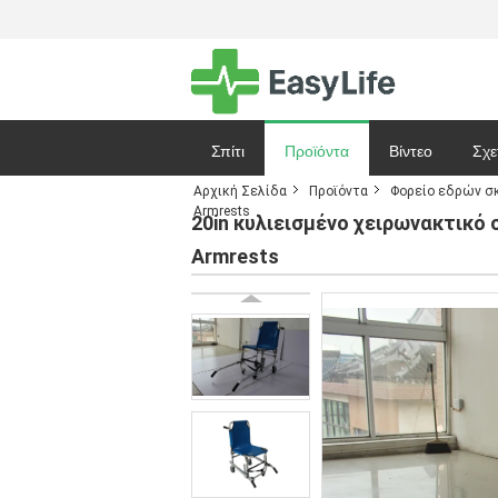
Σπίτι
Προϊόντα
Βίντεο
Σχε
Αρχική Σελίδα
Προϊόντα
Φορείο εδρών σ
Armrests
Ζητήστε ένα 
20in κυλιεισμένο χειρωνακτικό
Armrests