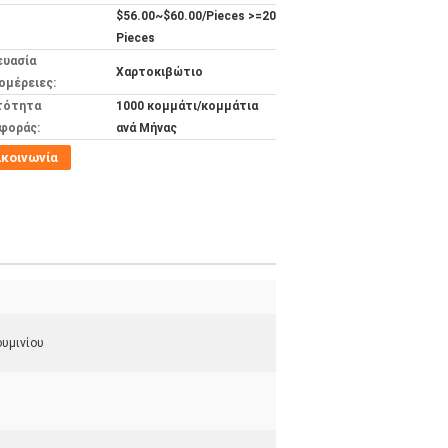
$56.00~$60.00/Pieces >=20
Pieces
ευασία
Χαρτοκιβώτιο
ομέρειες:
τότητα
1000 κομμάτι/κομμάτια
φοράς:
ανά Μήνας
ικοινωνία
υμινίου