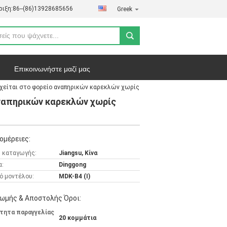
ιξη:
86--(86)13928685656
Greek
Επικοινωνήστε μαζί μας
ιχείται στο φορείο αναπηρικών καρεκλών χωρίς
ήτου
Υποθέσεις
αναπηρικών καρεκλών χωρίς
ομέρειες:
 καταγωγής:
Jiangsu, Κίνα
α:
Dinggong
ό μοντέλου:
MDK-B4 (Ι)
ωμής & Αποστολής Όροι:
τητα παραγγελίας
20 κομμάτια