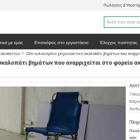
Πωλήσεις & Υποστήρ
τικά με εμάς
Επισκέψεις στο εργοστάσιο
Έλεγχος ποιότητας
καλοπατιών
20in κυλιεισμένο χειρωνακτικό σκαλοπάτι βημάτων που αναρρ
απόσπασμα
Ειδήσεις
Χάρτης ιστοσελίδας
Πολιτική απορρ
 σκαλοπάτι βημάτων που αναρριχείται στο φορείο 
Λεπτ
Τόπος
Μάρκ
Αριθμ
Πληρ
Ποσό
min: