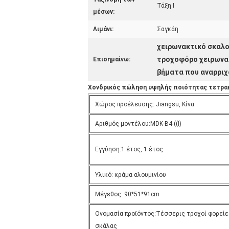
Τάξη Ι
μέσων:
Λιμάνι:
Σαγκάη
χειρωνακτικό σκαλο
τροχοφόρο χειρωνακ
Επισημαίνω:
βήματα που αναρριχ
Χονδρικός πώληση υψηλής ποιότητας τετρακ
Χώρος προέλευσης: Jiangsu, Κίνα
Αριθμός μοντέλου:MDK-B4 ((I)
Εγγύηση:1 έτος, 1 έτος
Υλικό: κράμα αλουμινίου
Μέγεθος: 90*51*91cm
Ονομασία προϊόντος:Τέσσερις τροχοί φορείε
σκάλας