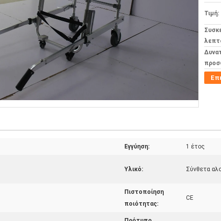
Τιμή:
Συσκ
λεπτ
Δυνα
προσ
Επ
Εγγύηση:
1 έτος
Υλικό:
Σύνθετα αλο
Πιστοποίηση
CE
ποιότητας:
Πρότυπο