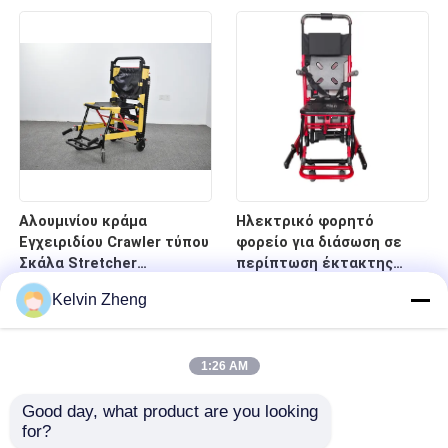
νοσοκομείο
κρεβάτι φορείων
έκτακτης ανάγκης
οπίσθιων στηριγμάτων
Αλουμινίου κράμα
Ηλεκτρικό φορητό
Εγχειριδίου Crawler τύπου
φορείο για διάσωση σε
Σκάλα Stretcher
περίπτωση έκτακτης
αναδιπλούμενο ελαφρύ
ανάγκης σε σκάλες και
Kelvin Zheng
για το νοσοκομείο
διαδρόμους
μεταφορά ασθενών
1:26 AM
Good day, what product are you looking 
for?