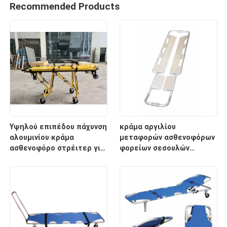
Recommended Products
Υψηλού επιπέδου πάχυνση
κράμα αργιλίου
αλουμινίου κράμα
μεταφορών ασθενοφόρων
ασθενοφόρο στρέιτερ για
φορείων σεσουλών
διάσωση έκτακτης
2100mm ιατρικό
ανάγκης με ρυθμιζόμενο
ύψος υποστρώματος για
νοσοκομειακή χρήση