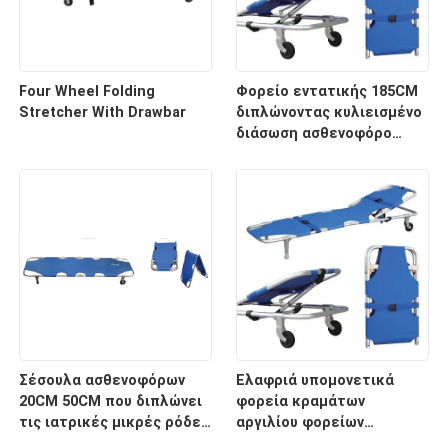
Four Wheel Folding
Φορείο εντατικής 185CM
Stretcher With Drawbar
διπλώνοντας κυλιεισμένο
διάσωση ασθενοφόρο
νοσοκομείων 60 βαθμών
Σέσουλα ασθενοφόρων
Ελαφριά υπομονετικά
20CM 50CM που διπλώνει
φορεία κραμάτων
τις ιατρικές μικρές ρόδες
αργιλίου φορείων
φορείων για το
μεταφορών με το ιατρικό