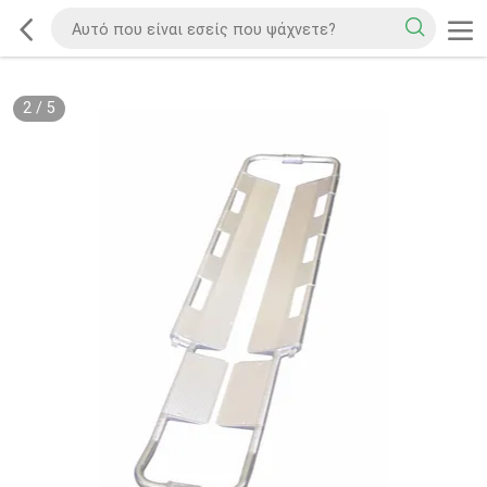
2
/
5