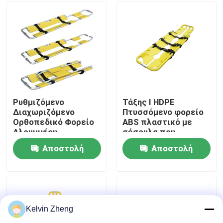
Σχετικά με εμάς
Επισκέψεις στο εργοστάσιο
Έλεγχος ποιότητας
Ρυθμιζόμενο
Τάξης Ι HDPE
Διαχωριζόμενο
Πτυσσόμενο φορείο
Ορθοπεδικό Φορείο
ABS πλαστικό με
Επικοινωνήστε μαζί μας
Αλουμινίου
σέσουλα που
χρησιμοποιείται με
Αποστολή
Αποστολή
ακτίνες Χ
Ειδήσεις
ερώτησης
ερώτησης
Υποθέσεις
Kelvin Zheng
Ζητήστε μια προσφορά