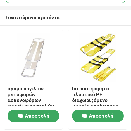
Συνιστώμενα προϊόντα
κράμα αργιλίου
Ιατρικό φορητό
Σπίτι
μεταφορών
πλαστικό PE
ασθενοφόρων
διαχωριζόμενο
φορείων σεσουλών
φορείο επείγουσας
Προϊόντα
2100mm ιατρικό
ανάγκης ασθενών
Αποστολή
Αποστολή
ερώτησης
ερώτησης
Βίντεο