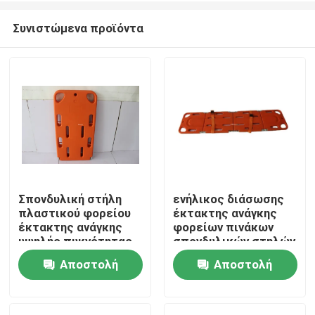
Συνιστώμενα προϊόντα
Σπονδυλική στήλη
ενήλικος διάσωσης
πλαστικού φορείου
έκτακτης ανάγκης
Σπίτι
έκτακτης ανάγκης
φορείων πινάκων
υψηλής πυκνότητας
σπονδυλικών στηλών
με διείσδυση
φορείων εκκένωσης
Αποστολή
Αποστολή
Προϊόντα
ακτίνων Χ και ΤΜ
έκτακτης ανάγκης
20in
ερώτησης
ερώτησης
Βίντεο