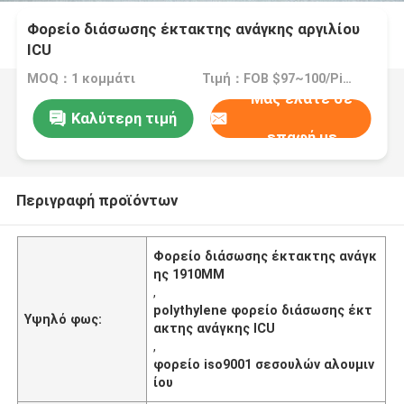
Φορείο διάσωσης έκτακτης ανάγκης αργιλίου
ICU
MOQ：1 κομμάτι
Τιμή：FOB $97~100/Piece
Μας ελάτε σε
Καλύτερη τιμή
επαφή με
Περιγραφή προϊόντων
Φορείο διάσωσης έκτακτης ανάγκ
ης 1910MM
,
polythylene φορείο διάσωσης έκτ
Υψηλό φως:
ακτης ανάγκης ICU
,
φορείο iso9001 σεσουλών αλουμιν
ίου