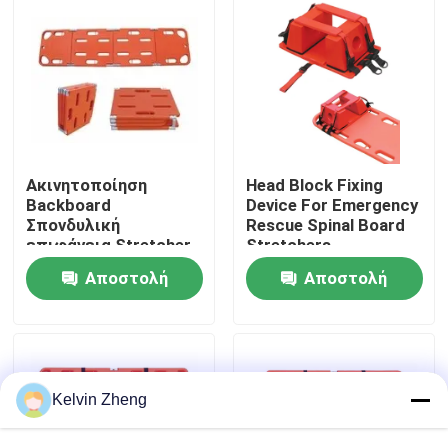
Σχετικά με εμάς
Επισκέψεις στο εργοστάσιο
Έλεγχος ποιότητας
Ακινητοποίηση
Head Block Fixing
Backboard
Device For Emergency
Σπονδυλική
Rescue Spinal Board
επιφάνεια Stretcher
Stretchers
Επικοινωνήστε μαζί μας
Μεταφορά ασθενούς
Αποστολή
Αποστολή
με Head Immobilizer
Ειδήσεις
ερώτησης
ερώτησης
Υποθέσεις
Kelvin Zheng
Ζητήστε μια προσφορά