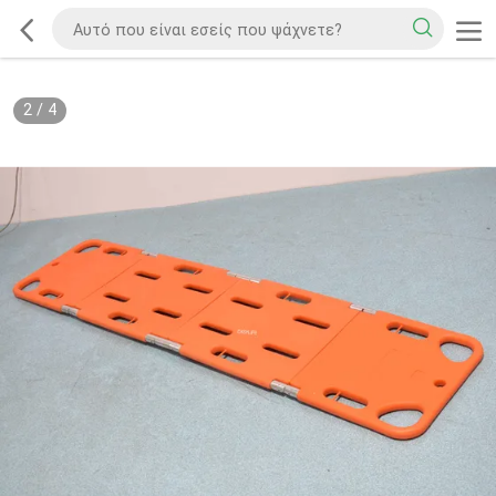
2
/
4